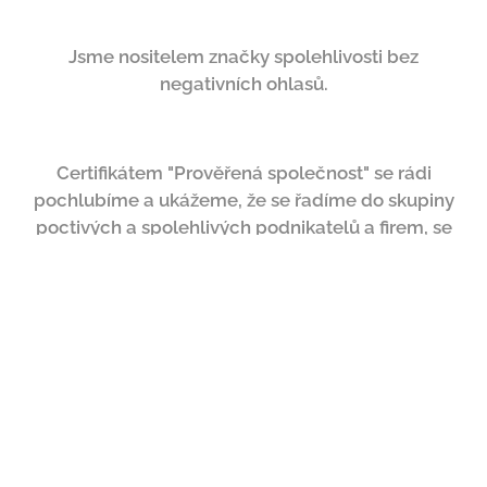
Jsme nositelem značky spolehlivosti bez
negativních ohlasů.
Certifikátem "Prověřená společnost" se rádi
pochlubíme a ukážeme,
že se řadíme do skupiny
poctivých a spolehlivých podnikatelů a firem, se
kterými můžete bez obav spolupracovat.
Důvěryhodnost a udělení ocenění lze snadno ověřit
na www.proverenaspolecnost.com.