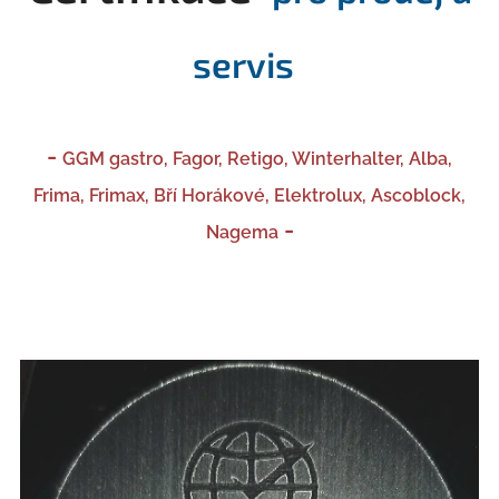
servis
-
GGM gastro, Fagor, Retigo, Winterhalter, Alba,
Frima, Frimax, Bří Horákové, Elektrolux, Ascoblock,
-
Nagema