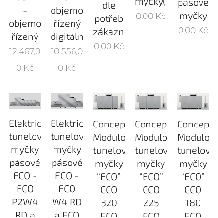
myčky(*)
pásové
dle
-
objemově
myčky
0,00
Kč
potřeb
objemově
řízený
0,00
Kč
zákazníka
řízený
digitální
0,00
Kč
12 467,0
10 556,0
0
Kč
0
Kč
Elektrické
Elektrické
Concept
Concept
Concept
tunelové
tunelové
Modulové
Modulové
Modulov
myčky
myčky
tunelové
tunelové
tunelové
pásové
pásové
myčky
myčky
myčky
FCO -
FCO -
“ECO”
“ECO”
“ECO”
FCO
FCO
CCO
CCO
CCO
P2W4
W4 RD
320
225
180
RD a
a FCO
ECO
ECO
ECO