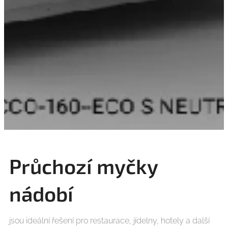
Průchozí myčky
nádobí
jsou ideální řešení pro restaurace, jídelny, hotely a další