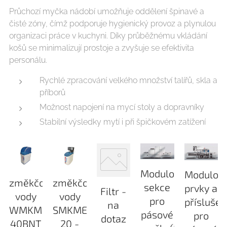
Průchozí myčka nádobí umožňuje oddělení špinavé a
čisté zóny, čímž podporuje hygienický provoz a plynulou
organizaci práce v kuchyni. Díky průběžnému vkládání
košů se minimalizují prostoje a zvyšuje se efektivita
personálu.
Rychlé zpracování velkého množství talířů, skla a
příborů
Možnost napojení na mycí stoly a dopravníky
Stabilní výsledky mytí i při špičkovém zatížení
Modulové
Modulov
změkčovač
změkčovač
sekce
prvky a
Filtr -
vody
vody
pro
příslušen
na
WMKME-
SMKME-
pásové
pro
dotaz
40BNT
20 -