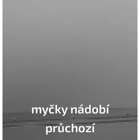
myčky nádobí
průchozí