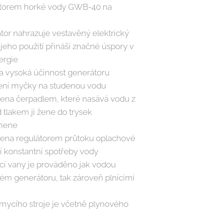
átorem horké vody GWB-40 na
tor nahrazuje vestavěný elektrický
 jeho použití přináší značné úspory v
ergie
a vysoká účinnost generátoru
ení myčky na studenou vodu
vena čerpadlem, které nasává vodu z
 tlakem ji žene do trysek
mene
vena regulátorem průtoku oplachové
ní konstantní spotřeby vody
cí vany je prováděno jak vodou
ém generátoru, tak zároveň plnícími
mycího stroje je včetně plynového