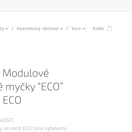
ty
Internetový obchod
Více
Košík
 Modulové
é myčky “ECO”
 ECO
NOSTI
y ve verzi ECO jsou vybaveny