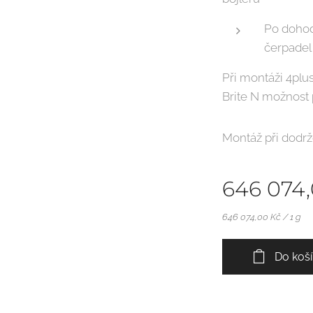
Po doho
čerpadel
Při montáži 4plu
Brite N možnost 
Montáž při dodrž
646 074
646 074,00 Kč / 1 g
Do koš