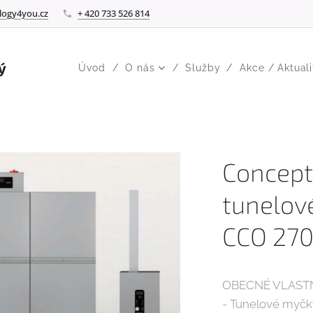
logy4you.cz
+ 420 733 526 814
ý
Úvod
O nás
Služby
Akce / Aktuali
Concept
tunelov
CCO 270
OBECNÉ VLAST
- Tunelové myčk