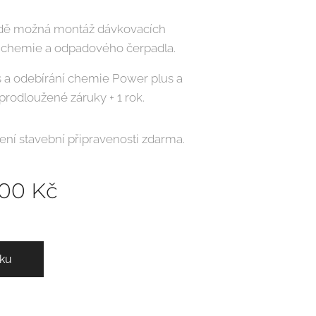
dě možná montáž dávkovacích
 chemie a odpadového čerpadla.
s a odebírání chemie Power plus a
prodloužené záruky + 1 rok.
ení stavební připravenosti zdarma.
,00
Kč
íku