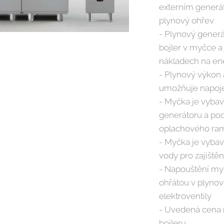
externím gener
plynový ohřev
- Plynový generá
bojler v myčce a
nákladech na en
- Plynový výkon 
umožňuje napoj
- Myčka je vyba
generátoru a pod
oplachového ra
- Myčka je vyba
vody pro zajiště
- Napouštění my
ohřátou v plynov
elektroventily
- Uvedená cena 
bojleru