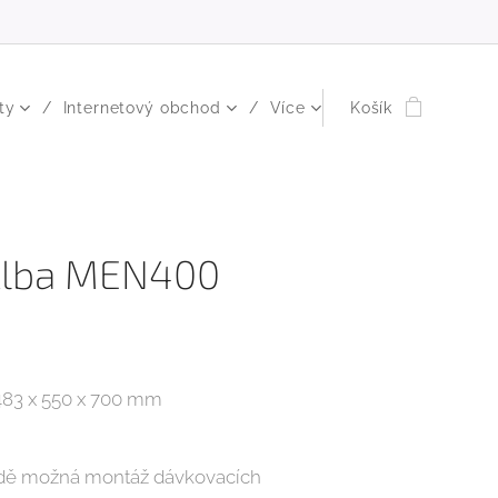
ty
Internetový obchod
Více
Košík
Alba MEN400
 483 x 550 x 700 mm
dě možná montáž dávkovacích