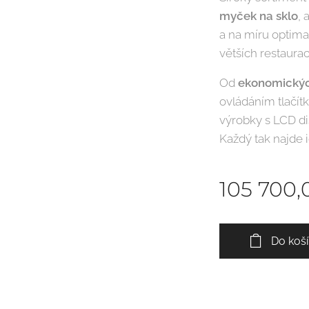
myček na sklo
,
a na míru optima
větších restaurac
Od
ekonomický
ovládáním tlačít
výrobky s LCD di
Každý tak najde 
105 700,
Do koš