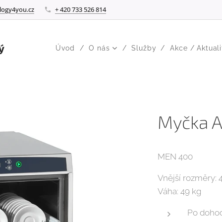
logy4you.cz
+ 420 733 526 814
ý
Úvod
O nás
Služby
Akce / Aktuali
Myčka 
MEN 400
Vnější rozměry:
Váha: 49 kg
Po doho