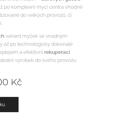
 až po komplexní mycí centra vhodné
lizované do velkých provozů, či
í.
ch
variant myček se snadným
ky až po technologicky dokonalé
splejem a efektivní
rekuperací
.
ideální výrobek do svého provozu.
00
Kč
íku