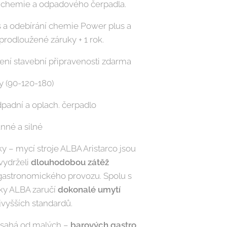
 chemie a odpadového čerpadla.
s a odebírání chemie Power plus a
prodloužené záruky + 1 rok.
ení stavební připravenosti zdarma
y (90-120-180)
padní a oplach. čerpadlo
anné a silné
ky – mycí stroje ALBA Aristarco jsou
 vydrželi
dlouhodobou zátěž
 gastronomického provozu. Spolu s
ky ALBA zaručí
dokonalé umytí
vyšších standardů.
t sahá od malých –
barových gastro