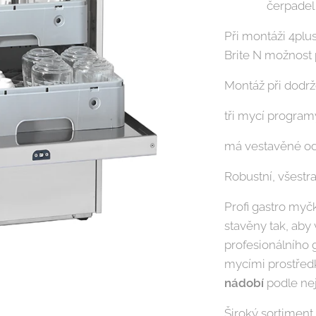
čerpadel
Při montáži 4plu
Brite N možnost 
Montáž při dodrž
tři mycí program
má vestavěné od
Robustní, všestr
Profi gastro myč
stavěny tak, aby
profesionálního
mycími prostřed
nádobí
podle nej
Široký sortimen