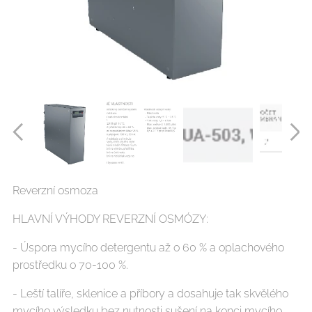
Reverzní osmoza
HLAVNÍ VÝHODY REVERZNÍ OSMÓZY:
- Úspora mycího detergentu až o 60 % a oplachového
prostředku o 70-100 %.
- Leští talíře, sklenice a příbory a dosahuje tak skvělého
mycího výsledku bez nutnosti sušení na konci mycího